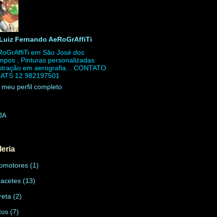
Luiz Fernando AeRoGrAffiTi
oGrAffiTi em São José dos
pos , Pinturas personalizadas
ustração em aerografia... CONTATO
ATS 12 982197501
 meu perfil completo
JA
leria
omotores
(1)
acetes
(13)
reta
(2)
tos
(7)