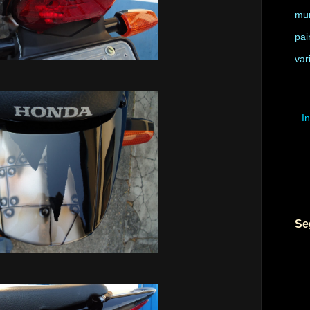
mur
pai
var
I
Se