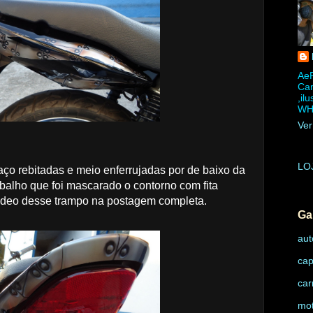
AeR
Cam
,il
WH
Ver
LO
aço rebitadas e meio enferrujadas por de baixo da
rabalho que foi mascarado o contorno com fita
 video desse trampo na postagem completa.
Ga
aut
cap
car
mo