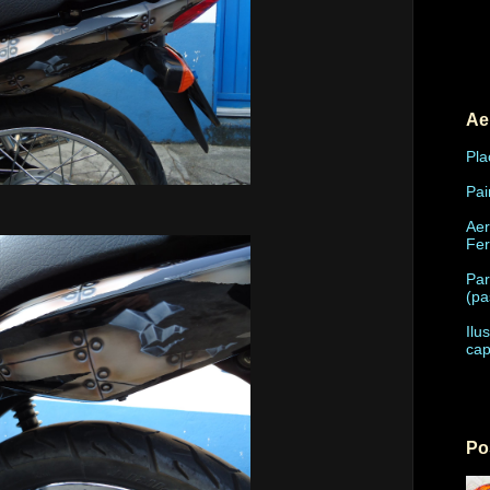
Ae
Pla
Pai
Aer
Fe
Par
(pa
Ilu
cap
Po