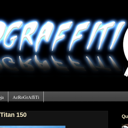
ja
AeRoGrAffiTi
Titan 150
Qu