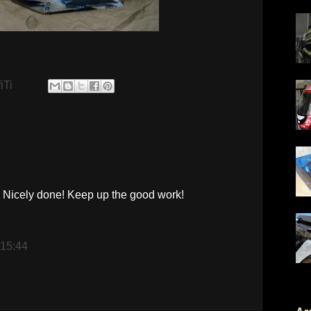
iTi
! Nicely done! Keep up the good work!
 15:44