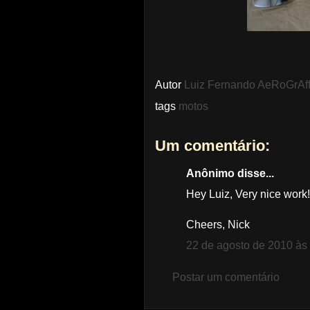
Autor
Luiz Fernando AeRoGrAff
tags
motos
Um comentário:
Anônimo disse...
Hey Luiz, Very nice work
Cheers, Nick
22 de agosto de 2010 às
Postar um comentário