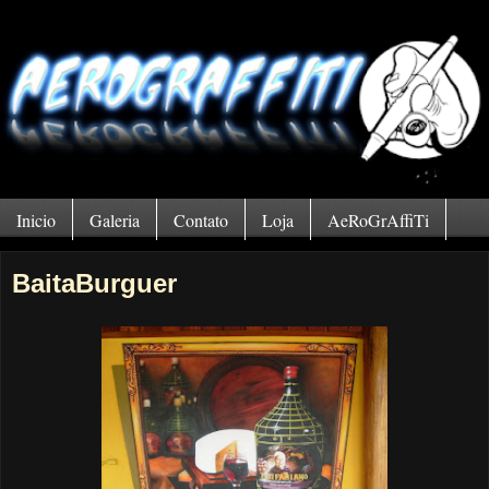
Inicio
Galeria
Contato
Loja
AeRoGrAffiTi
BaitaBurguer