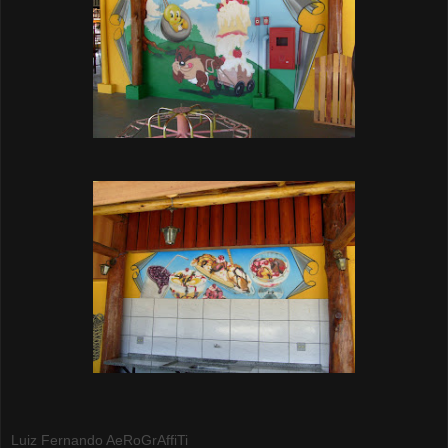
Luiz Fernando AeRoGrAffiTi