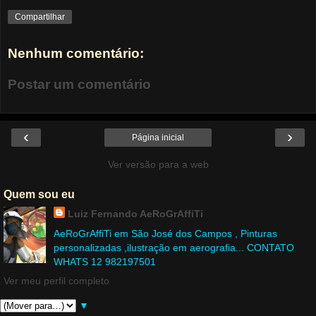
Compartilhar
Nenhum comentário:
Postar um comentário
‹
›
Página inicial
Ver versão para a web
Quem sou eu
Luiz Fernando AeRoGrAffiTi
AeRoGrAffiTi em São José dos Campos , Pinturas
personalizadas ,ilustração em aerografia... CONTATO
WHATS 12 982197501
Ver meu perfil completo
▼